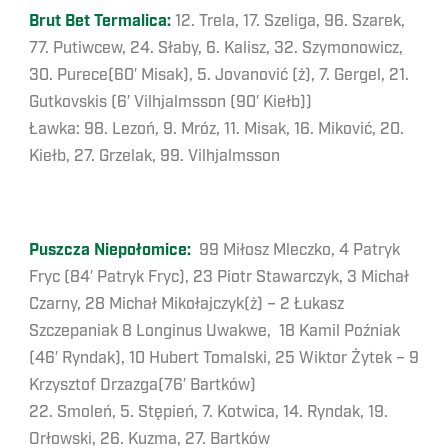
Brut Bet Termalica:
12. Trela, 17. Szeliga, 96. Szarek,
77. Putiwcew, 24. Słaby, 6. Kalisz, 32. Szymonowicz,
30. Purece(60′ Misak), 5. Jovanović (ż), 7. Gergel, 21.
Gutkovskis (6′ Vilhjalmsson (90′ Kiełb))
Ławka: 98. Lezoń, 9. Mróz, 11. Misak, 16. Miković, 20.
Kiełb, 27. Grzelak, 99. Vilhjalmsson
Puszcza Niepołomice:
99 Miłosz Mleczko, 4 Patryk
Fryc (84′ Patryk Fryc), 23 Piotr Stawarczyk, 3 Michał
Czarny, 28 Michał Mikołajczyk(ż) – 2 Łukasz
Szczepaniak 8 Longinus Uwakwe, 18 Kamil Poźniak
(46′ Ryndak), 10 Hubert Tomalski, 25 Wiktor Żytek – 9
Krzysztof Drzazga(76′ Bartków)
22. Smoleń, 5. Stępień, 7. Kotwica, 14. Ryndak, 19.
Orłowski, 26. Kuzma, 27. Bartków