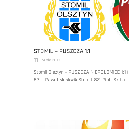
STOMIL – PUSZCZA 1:1
24 sie 2013
Stomil Olsztyn – PUSZCZA NIEPOŁOMICE 1:1 (1:
82′ – Paweł Moskwik Stomil: 82. Piotr Skiba –.