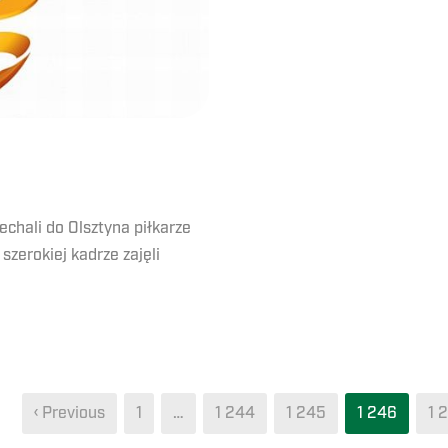
chali do Olsztyna piłkarze
szerokiej kadrze zajęli
‹ Previous
1
…
1 244
1 245
1 246
1 