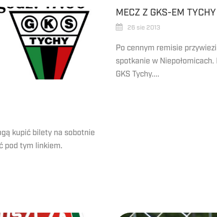
MECZ Z GKS-EM TYCHY
26 sie 2013
Po cennym remisie przywiezi
spotkanie w Niepołomicach. 
GKS Tychy....
ogą kupić bilety na sobotnie
ć pod tym linkiem.