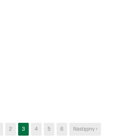
2
3
4
5
6
Następny ›