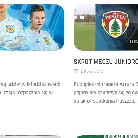
!
SKRÓT MECZU JUNIOR
29 wrz 2016
ezmą udział w Młodzieżowych
Podopieczni trenera Artura
izacja rozpocznie się w...
pojedynku zmierzyli się ze s
na skrót spotkania Puszcza...