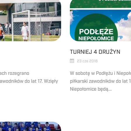
TURNIEJ 4 DRUŻYN
23 cze 2016
ach rozegrano
W sobotę w Podłężu i Niepoł
awodników do lat 17. Wzięły
piłkarski zawodników do lat 1
Niepołomice będą...