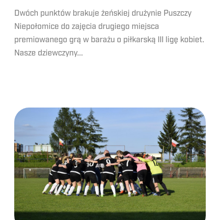
Dwóch punktów brakuje żeńskiej drużynie Puszczy
Niepołomice do zajęcia drugiego miejsca
premiowanego grą w barażu o piłkarską III ligę kobiet.
Nasze dziewczyny...