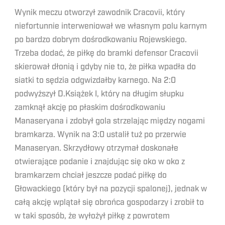
Wynik meczu otworzył zawodnik Cracovii, który
niefortunnie interweniował we własnym polu karnym
po bardzo dobrym dośrodkowaniu Rojewskiego.
Trzeba dodać, że piłkę do bramki defensor Cracovii
skierował dłonią i gdyby nie to, że piłka wpadła do
siatki to sędzia odgwizdałby karnego. Na 2:0
podwyższył D.Książek I, który na długim słupku
zamknął akcję po płaskim dośrodkowaniu
Manaseryana i zdobył gola strzelając między nogami
bramkarza. Wynik na 3:0 ustalił tuż po przerwie
Manaseryan. Skrzydłowy otrzymał doskonałe
otwierające podanie i znajdując się oko w oko z
bramkarzem chciał jeszcze podać piłkę do
Głowackiego (który był na pozycji spalonej), jednak w
całą akcję wplątał się obrońca gospodarzy i zrobił to
w taki sposób, że wyłożył piłkę z powrotem