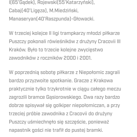
I(65’Gądek), Rojewski(55’Katarzyński),
Cabaj(40’Ligęza), M.Miedziński,
Manaseryan(40’Raszpunda)-Głowacki.
W trzeciej kolejce II ligi trampkarzy młodzi piłkarze
Puszczy pokonali rówieśników z drużyny Cracovii III
Kraków. Było to trzecie kolejne zwycięstwo
zawodników z roczników 2000 i 2001.
W poprzednią sobotę piłkarze z Niepołomic zagrali
bardzo przyzwoite spotkanie. Gracze z Krakowa
praktycznie tylko trzykrotnie w ciągu całego meczu
zagrozili bramce Gąsiorowskiego. Dwa razy bardzo
dobrze spisywał się golkiper niepołomiczan, a przy
trzeciej próbie zawodnika z Cracovii do drużyny
Puszczy uśmiechnęło się szczęście, ponieważ
napastnik gości nie trafił do pustej bramki.