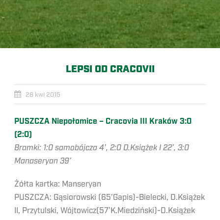
LEPSI OD CRACOVII
28 kwi 2015
PUSZCZA Niepołomice – Cracovia III Kraków 3:0
(2:0)
Bramki: 1:0 samobójcza 4’, 2:0 D.Książek I 22’, 3:0
Manaseryan 39’
Żółta kartka: Manseryan
PUSZCZA: Gąsiorowski (65’Gapis)-Bielecki, D.Książek
II, Przytulski, Wójtowicz(57’K.Miedziński)-D.Książek