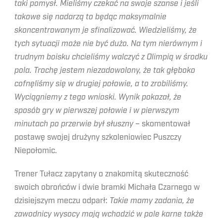
taki pomysł. Mieliśmy czekać na swoje szanse i jeśli
takowe się nadarzą to będąc maksymalnie
skoncentrowanym je sfinalizować. Wiedzieliśmy, że
tych sytuacji może nie być dużo. Na tym nierównym i
trudnym boisku chcieliśmy walczyć z Olimpią w środku
pola. Trochę jestem niezadowolony, że tak głęboko
cofnęliśmy się w drugiej połowie, a to zrobiliśmy.
Wyciągniemy z tego wnioski. Wynik pokazał, że
sposób gry w pierwszej połowie i w pierwszym
minutach po przerwie był słuszny
– skomentował
postawę swojej drużyny szkoleniowiec Puszczy
Niepołomic.
Trener Tułacz zapytany o znakomitą skuteczność
swoich obrońców i dwie bramki Michała Czarnego w
dzisiejszym meczu odparł:
Takie mamy zadania, że
zawodnicy wysocy mają wchodzić w pole karne także