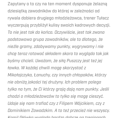
Zapytany o to czy na ten moment dysponuje żelazną
dziesiątką zawodników do której w zależności od
rywala dobiera drugiego młodzieżowca, trener Tułacz
wyczerpują przybliżył kulisy swoich kadrowych decyzji.
To nie jest tak do końca. Oczywiście, jest tak zwana
podstawowa grupa zawodników, ale to dlatego, że
nieźle gramy, zdobywamy punkty, wygrywamy i nie
chcę teraz rotować składem skoro to wygląda tak jak
byśmy chcieli. Uważam, że siłą Puszczy jest też jej
ławka. W każdej chwili mogę skorzystać z
Mikołajczyka, Łanuchy, czy innych chłopaków, którzy
nie obniżą jakości tej drużyny. Ich problem polega
tylko na tym, że Ci którzy grają dają nam punkty. Jeśli
chodzi o młodzieżowców to tylko się mogę cieszyć.
Udaje się nam trafiać czy z Filipem Wójcikiem, czy z
Dominikiem Zawadzkim. A to też przecież nie wszyscy.
Kamil Główka wygląda bardzo dobrze na treningach.