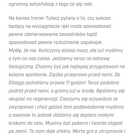
ogromną satysfakcję z tego co się robi.
Na koniec trener Tułacz pytany o to, czy sukces
będący na wyciągniecie ręki może spowodować
pewne zdenerwowanie zawodników bądź
spowodować pewne rozluźnienie uspokajał.
Myślę, że nie. Kończymy dzisiaj mecz, ale już myślimy
o tym co nas czeka. Jedziemy teraz na odnowę
biologiczną. Chcemy być jak najlepiej przygotowani na
kolejne spotkanie. Ciężka przeprawa przed nami. Do
Elbląga jechaliśmy prawie 11 godzin! Teraz podobna
podróż przed nami, a gramy już w środę. Będziemy się
skupiać na regeneracji. Cieszymy się oczywiście ze
zwycięstwa i choć gdzieś tam podświadomie myślimy
o awansie to jednak zbliżamy się dopiero małymi
krokami do celu. Musimy być pokorni i twardo stąpać
po ziemi. To nam daje efekty. Warta gra o utrzymanie i