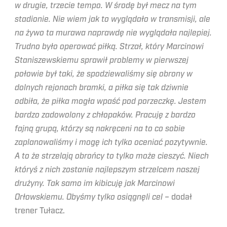
w drugie, trzecie tempo. W środę był mecz na tym
stadionie. Nie wiem jak to wyglądało w transmisji, ale
na żywo ta murawa naprawdę nie wyglądała najlepiej.
Trudno było operować piłką. Strzał, który Marcinowi
Staniszewskiemu sprawił problemy w pierwszej
połowie był taki, że spodziewaliśmy się obrony w
dolnych rejonach bramki, a piłka się tak dziwnie
odbiła, że piłka mogła wpaść pod porzeczkę. Jestem
bardzo zadowolony z chłopaków. Pracuję z bardzo
fajną grupą, którzy są nakręceni na to co sobie
zaplanowaliśmy i mogę ich tylko oceniać pozytywnie.
A to że strzelają obrońcy to tylko może cieszyć. Niech
któryś z nich zostanie najlepszym strzelcem naszej
drużyny. Tak samo im kibicuję jak Marcinowi
Orłowskiemu. Obyśmy tylko osiągnęli cel ­–
dodał
trener Tułacz.