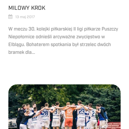
MILOWY KROK
13 maj 2017
W meczu 30. kolejki piłkarskiej II ligi piłkarze Puszczy
Niepołomice odnieśli arcyważne zwycięstwo w
Elblągu. Bohaterem spotkania był strzelec dwóch
bramek dla...