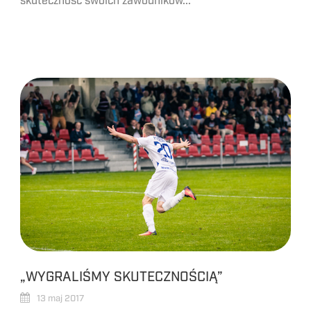
skuteczność swoich zawodników...
„WYGRALIŚMY SKUTECZNOŚCIĄ”
13 maj 2017