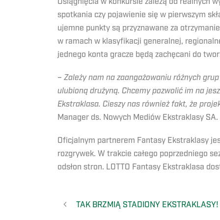
Osiągnięcia w konkursie zależą od realnych wy
spotkania czy pojawienie się w pierwszym sk
ujemne punkty są przyznawane za otrzymanie 
w ramach w klasyfikacji generalnej, regionaln
jednego konta gracze będą zachęcani do twor
–
Zależy nam na zaangażowaniu różnych grup k
ulubioną drużyną. Chcemy pozwolić im na jes
Ekstraklasa. Cieszy nas również fakt, że pr
Manager ds. Nowych Mediów Ekstraklasy SA.
Oficjalnym partnerem Fantasy Ekstraklasy jes
rozgrywek. W trakcie całego poprzedniego se
odsłon stron. LOTTO Fantasy Ekstraklasa do
TAK BRZMIĄ STADIONY EKSTRAKLASY