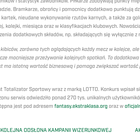
ników i statystyk zawodników. Piłkarze zdobywają punkty międz
ładzie. Bramkarze, obrońcy i pomocnicy dodatkowo punktują dz
kartek, nieudane wykonywanie rzutów karnych, a także za gol
ej, kolejki, miesiąca oraz w klasyfikacjach klubowych. Nowością
zenia dodatkowych składów, np. składających się wyłącznie z
ibiców, zarówno tych oglądających każdy mecz w kolejce, ale r
zcze mocniejsze przeżywanie kolejnych spotkań. To dodatkowa
ojekt ma istotną wartość biznesową i pomaga zwiększać wartoś
t Totalizator Sportowy wraz z marką LOTTO. Konkurs wpisał się
zonu serwis odwiedziło ponad 270 tys. unikalnych użytkownik
stępna jest pod adresem
fantasy.ekstraklasa.org
oraz w
oficjal
! KOLEJNA ODSŁONA KAMPANII WIZERUNKOWEJ
A