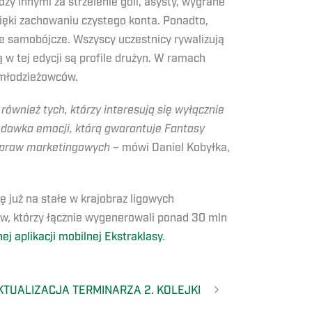
y innymi za strzelenie goli, asysty, wygrane
ięki zachowaniu czystego konta. Ponadto,
e samobójcze. Wszyscy uczestnicy rywalizują
 w tej edycji są profile drużyn. W ramach
 młodzieżowców.
ównież tych, którzy interesują się wyłącznie
 dawka emocji, którą gwarantuje Fantasy
ć praw marketingowych
– mówi Daniel Kobyłka,
 już na stałe w krajobraz ligowych
ów, którzy łącznie wygenerowali ponad 30 mln
nej aplikacji mobilnej Ekstraklasy
.
KTUALIZACJA TERMINARZA 2. KOLEJKI