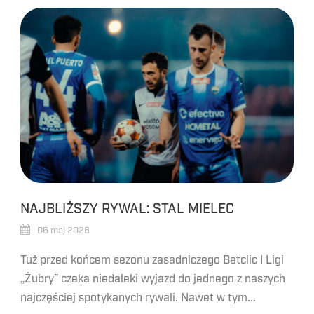
NAJBLIŻSZY RYWAL: STAL MIELEC
06 maj 2026
Tuż przed końcem sezonu zasadniczego Betclic I Ligi
„Żubry” czeka niedaleki wyjazd do jednego z naszych
najczęściej spotykanych rywali. Nawet w tym...