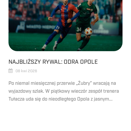
NAJBLIŻSZY RYWAL: ODRA OPOLE
08 kwi 2026
Po niemal miesięcznej przerwie „Żubry” wracają na
wyjazdowy szlak. W piątkowy wieczór zespół trenera
Tułacza uda się do nieodległego Opola z jasnym...