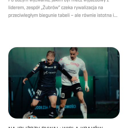
Po dużym wyzwaniu, jakim był mecz wyjazdowy z
liderem, zespół „Żubrów” czeka rywalizacja na
przeciwległym biegunie tabeli – ale równie istotna i...