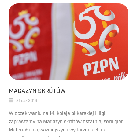
MAGAZYN SKRÓTÓW
21 paź 2016
W oczekiwaniu na 14. koleje piłkarskiej II ligi
zapraszamy na Magazyn skrótów ostatniej serii gier.
Materiał o najważniejszych wydarzeniach na