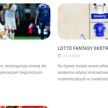
LOTTO FANTASY EKST
07 lut 2024
ry zainaugurują wiosnę dla
Na ligowe boiska wraca piłka
w pierwszym tegorocznym
wiosenna edycja internetowe
uczestniczących w rywalizacji