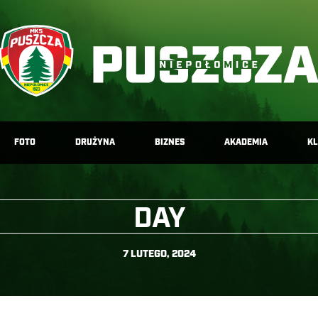
FOTO
DRUŻYNA
BIZNES
AKADEMIA
K
DAY
7 LUTEGO, 2024