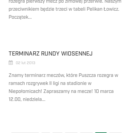
rozegra pierwszy mecz po zimowej przerwie. Naszym
przeciwnikiem będzie trzeci w tabeli Pelikan Łowicz.
Początek...
TERMINARZ RUNDY WIOSENNEJ
02 lut 2013
Znamy terminarz meczów, które Puszcza rozegra w
ramach rozgrywek II ligi na stadionie w
Niepołomicach! Zapraszamy na mecze! 10 marca
12.00, niedziela...