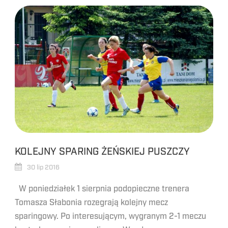
KOLEJNY SPARING ŻEŃSKIEJ PUSZCZY
30 lip 2016
W poniedziałek 1 sierpnia podopieczne trenera
Tomasza Słabonia rozegrają kolejny mecz
sparingowy. Po interesującym, wygranym 2-1 meczu