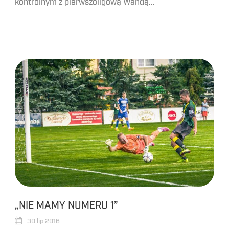
kontrolnym z pierwszoligową Wandą...
„NIE MAMY NUMERU 1”
30 lip 2016