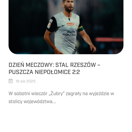
DZIEŃ MECZOWY: STAL RZESZÓW –
PUSZCZA NIEPOŁOMICE 2:2
16 sie 2025
W sobotni wieczór „Żubry” zagrały na wyjeździe w
stolicy województwa...