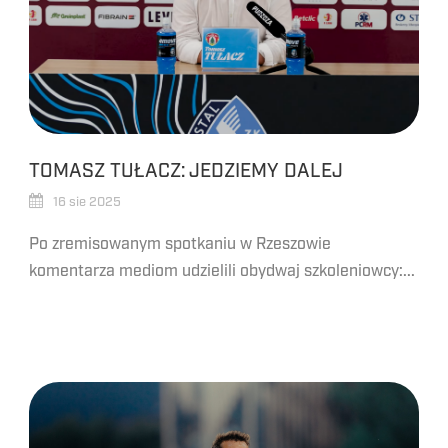
TOMASZ TUŁACZ: JEDZIEMY DALEJ
16 sie 2025
Po zremisowanym spotkaniu w Rzeszowie
komentarza mediom udzielili obydwaj szkoleniowcy:...